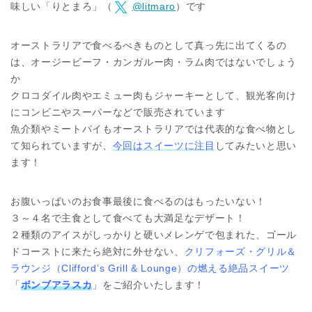
味しい「りとまろ」（
@litmaro
）です
オーストラリアで食べるべきものとして真っ先に出てくるの
は、オージービーフ・カンガルー肉・ラム肉ではないでしょう
か
クロコダイル肉やエミュー肉もジャーキーとして、観光客向け
にコンビニやスーパーなどで販売されています
魚介類やミートパイもオーストラリアでは代表的な食べ物とし
て知られていますが、
今回はスイーツに注目
してみたいと思い
ます！
お腹いっぱいのお食事最後に食べるのはもったいない！
３～４名で主食として食べても大満足なデザート！
２種類のアイスがしっかりと硬いメレンゲで包まれた、ゴール
ドコーストに来たら絶対に外せない、
クリフォーズ・グリル＆
ラウンジ（Clifford’s Grill & Lounge）の燃える絶品スイーツ
「
ボンブアラスカ
」をご紹介いたします！