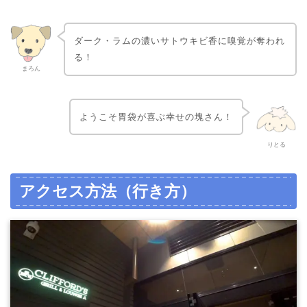
ダーク・ラムの濃いサトウキビ香に嗅覚が奪われ
る！
まろん
ようこそ胃袋が喜ぶ幸せの塊さん！
りとる
アクセス方法（行き方）