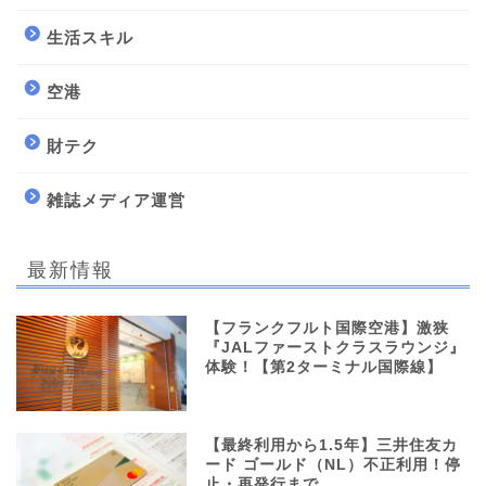
生活スキル
空港
財テク
雑誌メディア運営
最新情報
【フランクフルト国際空港】激狭
『JALファーストクラスラウンジ』
体験！【第2ターミナル国際線】
【最終利用から1.5年】三井住友カ
ード ゴールド（NL）不正利用！停
止・再発行まで