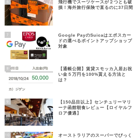
6
飛行機でスーツケースが２つとも破
損！海外旅行保険で直るのに37日間
7
Google PayのSuicaはエポスカー
ドの選べるポイントアップショップ
対象
8
【通帳公開】賃貸スモッカ入居お祝
い金５万円を100%貰える方法と
は？
9
【150品目以上】センチュリーマリ
ーナ函館朝食レビュー【ロイヤルフ
ロア優遇】
10
オーストラリアのスーパーでびっく