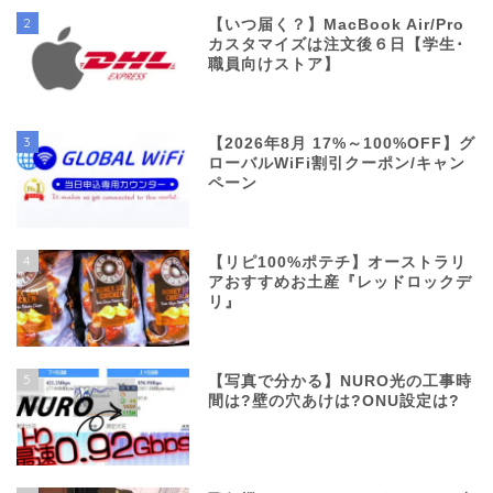
2
【いつ届く？】MacBook Air/Pro
カスタマイズは注文後６日【学生･
職員向けストア】
3
【2026年8月 17%～100%OFF】グ
ローバルWiFi割引クーポン/キャン
ペーン
4
【リピ100%ポテチ】オーストラリ
アおすすめお土産『レッドロックデ
リ』
5
【写真で分かる】NURO光の工事時
間は?壁の穴あけは?ONU設定は?