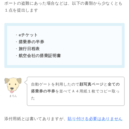
ポートの盗難にあった場合などは、以下の書類から少なくとも
１点を提出します
・
eチケット
・
搭乗券の半券
・
旅行日程表
・
航空会社の搭乗証明書
自動ゲートを利用したので
顔写真ページ
と
全ての
搭乗券の半券
を並べてＡ４用紙１枚でコピー取っ
まろん
た
添付用紙とは書いてありますが、
貼り付ける必要はありません