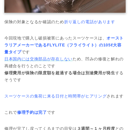
保険の対象となるか確認のため
折り返しの電話があります
今回現地で購入し破損被害にあったスーツケースは、
オースト
ラリアメーカーであるFLYLITE（フライライト）の105ℓ大容
量タイプ
です
日本国内には交換部品が存在しない
ため、凹みの修復と解れの
再縫合を行うとのことです
修理費用が保険の限度額を超過する場合は別途費用が発生
する
そうです
スーツケースの集荷に来る日付と時間帯がヒアリング
されます
これで
修理予約は完了
です
修理が完了し戻ってくるまでの目安は
３週間～１ヶ月程度
との