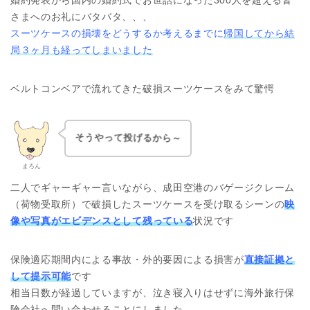
婚約発表から国内の婚約式でお世話になった300人を超える皆
さまへのお礼にバタバタ、、、
スーツケースの損壊をどうするか考えるまでに
帰国してから結
局３ヶ月も経ってしまいました
ベルトコンベアで流れてきた破損スーツケースをみて驚愕
そうやって投げるから～
まろん
二人でギャーギャー言いながら、成田空港のバゲージクレーム
（荷物受取所）で破損したスーツケースを受け取るシーンの
映
像や写真がエビデンスとして残っている
状況です
保険適応期間内による事故・外的要因による損害が
直接証拠と
して提示可能
です
相当日数が経過していますが、泣き寝入りはせずに海外旅行保
険会社へ問い合わせることにしました