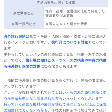
不慮の事故に関する補償
怪我・盗難・交通機関遅延で発生した
事故緊急など
交通費や宿泊費用
弁護士費用など
弁護人を立てた場合の費用
海外旅行保険は
死亡・事故・入院・治療・盗難・災害に適用さ
れるイメージが強いですが、
携行品についても対象
となってい
ます
手持ちしていたカメラの外的要因による落下損傷・海での水没
だけでなく、
飛行機に預けたスーツケースの損害や中身の損傷
も海外旅行保険の対象
になる場合があります
一般的に海外旅行保険の掛け金を高くすれば、保険の限度額が
アップしていきます
グレードが複数用意されていて
１日いくらの海外旅行保険にす
るか判断基準がなく悩まされた方
もいらっしゃると思います
持っていく高価な機材や備品が壊れて修理となった場合に保険
の限度額でまかなえるか
も、今後の判断基準に加えてみてはい