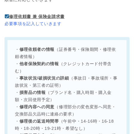
修理依頼書 兼 保険金請求書
必要事項を記入していきます
・
修理依頼者の情報
（証券番号・保険期間・修理依
頼者情報）
・
他者保険契約の情報
（クレジットカード付帯含
む）
・
事故状況/破損状況の詳細
（事故日・事故場所・事
故状況・第三者の証明）
・
損害品の情報
（ブランド名・購入時期・購入金
額・次回使用予定）
・
修理内容への同意
（修理部分の変色変形へ同意・
交換部品欠品時に連絡の要求）
・
修理後の返送時間帯
（午前中・14-16時・16-18
時・18-20時・19-21時・希望なし）