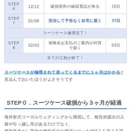
STEP
破損箇所の確認電話が来る
10日
12/12
６
STEP
完治して予告なく自宅に届く
37日
01/08
７
スーツケース修理完了！
保険金お支払のご案内が封筒
STEP
63日
02/03
８
で届く
全ての工程が終了！
スーツケースが修理されて戻ってくるまでに１ヶ月はかかる
と
見込んでおいたほうがよさそうです
STEP０．スーツケース破損から３ヶ月が経過
海外挙式リーガルウェディングから帰国して、報告的届出の入
籍や引っ越し等があるだけでなく、