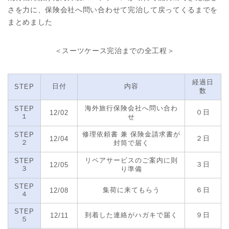
さを力に、保険会社へ問い合わせて完治して戻ってくるまでを
まとめました
＜スーツケース完治までの全工程＞
経過日
日付
内容
STEP
数
海外旅行保険会社へ問い合わ
STEP
０日
12/02
１
せ
修理依頼書 兼 保険金請求書が
STEP
２日
12/04
２
封筒で届く
リペアサービスのご案内に則
STEP
３日
12/05
３
り準備
STEP
集荷に来てもらう
６日
12/08
４
STEP
到着した連絡がハガキで届く
９日
12/11
５