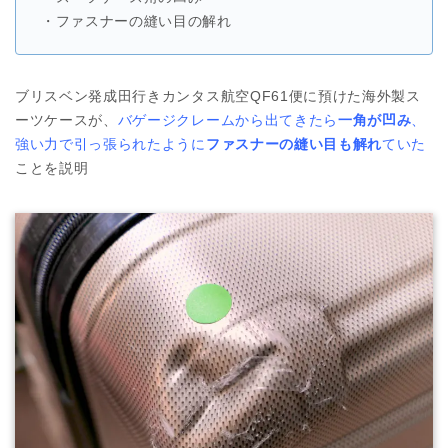
・ファスナーの縫い目の解れ
ブリスベン発成田行きカンタス航空QF61便に預けた海外製ス
ーツケースが、
バゲージクレームから出てきたら
一角が凹み
、
強い力で引っ張られたように
ファスナーの縫い目も解れ
ていた
ことを説明