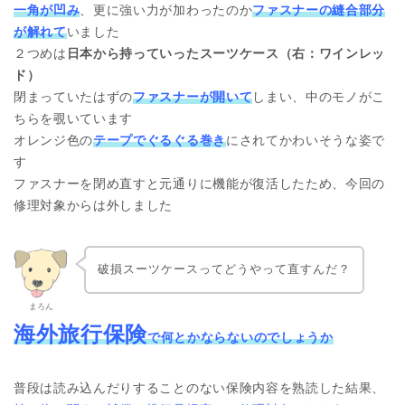
一角が凹み
、更に強い力が加わったのか
ファスナーの縫合部分
が解れて
いました
２つめは
日本から持っていったスーツケース（右：ワインレッ
ド）
閉まっていたはずの
ファスナーが開いて
しまい、中のモノがこ
ちらを覗いています
オレンジ色の
テープでぐるぐる巻き
にされてかわいそうな姿で
す
ファスナーを閉め直すと元通りに機能が復活したため、今回の
修理対象からは外しました
破損スーツケースってどうやって直すんだ？
まろん
海外旅行保険
で何とかならないのでしょうか
普段は読み込んだりすることのない保険内容を熟読した結果、