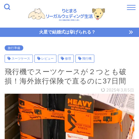
火星で結婚式は挙げられる？
旅行準備
スーツケース
レビュー
修理
飛行機
飛行機でスーツケースが２つとも破
損！海外旅行保険で直るのに37日間
2025年3月5日