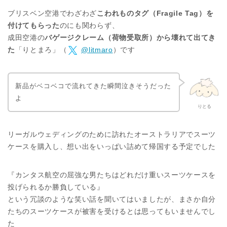
ブリスベン空港でわざわざ
こわれものタグ（Fragile Tag）を
付けてもらった
のにも関わらず、
成田空港の
バゲージクレーム（荷物受取所）から壊れて出てき
た
「りとまろ」（
@litmaro
）です
新品がベコベコで流れてきた瞬間泣きそうだった
よ
りとる
リーガルウェディングのために訪れたオーストラリアでスーツ
ケースを購入し、想い出をいっぱい詰めて帰国する予定でした
『カンタス航空の屈強な男たちはどれだけ重いスーツケースを
投げられるか勝負している』
という冗談のような笑い話を聞いてはいましたが、まさか自分
たちのスーツケースが被害を受けるとは思ってもいませんでし
た