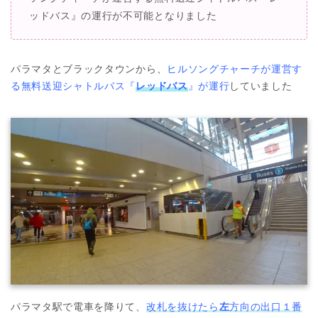
ッドバス』の運行が不可能となりました
パラマタとブラックタウンから、
ヒルソングチャーチが運営す
る無料送迎シャトルバス『
レッドバス
』が運行
していました
パラマタ駅で電車を降りて、
改札を抜けたら
左
方向の出口１番