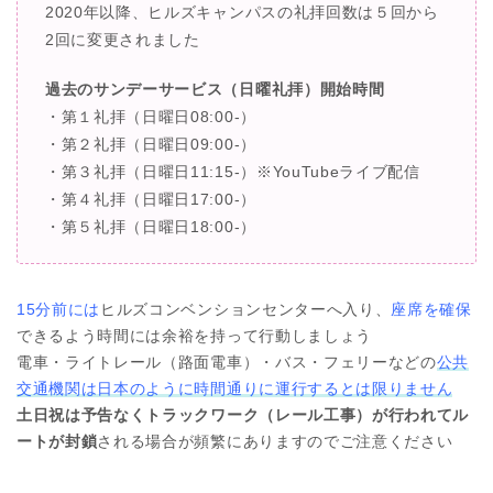
2020年以降、ヒルズキャンパスの礼拝回数は５回から
2回に変更されました
過去のサンデーサービス（日曜礼拝）開始時間
・第１礼拝（日曜日08:00-）
・第２礼拝（日曜日09:00-）
・第３礼拝（日曜日11:15-）※YouTubeライブ配信
・第４礼拝（日曜日17:00-）
・第５礼拝（日曜日18:00-）
15分前には
ヒルズコンベンションセンターへ入り、
座席を確保
できるよう時間には余裕を持って行動しましょう
電車・ライトレール（路面電車）・バス・フェリーなどの
公共
交通機関は日本のように時間通りに運行するとは限りません
土日祝は予告なくトラックワーク（レール工事）が行われてル
ートが封鎖
される場合が頻繁にありますのでご注意ください