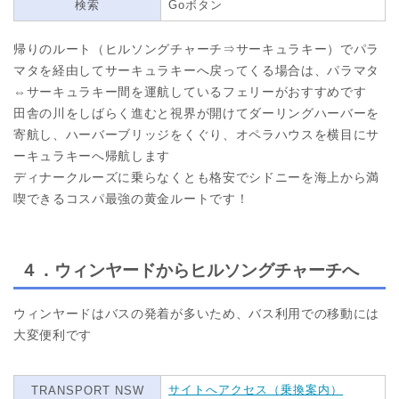
検索
Goボタン
帰りのルート（ヒルソングチャーチ⇒サーキュラキー）でパラ
マタを経由してサーキュラキーへ戻ってくる場合は、パラマタ
⇔サーキュラキー間を運航しているフェリーがおすすめです
田舎の川をしばらく進むと視界が開けてダーリングハーバーを
寄航し、ハーバーブリッジをくぐり、オペラハウスを横目にサ
ーキュラキーへ帰航します
ディナークルーズに乗らなくとも格安でシドニーを海上から満
喫できるコスパ最強の黄金ルートです！
４．ウィンヤードからヒルソングチャーチへ
ウィンヤードはバスの発着が多いため、バス利用での移動には
大変便利です
サイトへアクセス（乗換案内）
TRANSPORT NSW