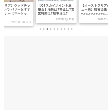
ラムリブ】ウッドチッ
【Q1スカイポイント展
【オーストラリアの
の街バンバリーおすす
望台】場所は?料金は?営
ュー表】略称全集
ディナー【マーケッ
業時間は?駐車場は?
v,va,vo,ve,vea...
.
2019年7月12日
2019年10
2021年11月12日