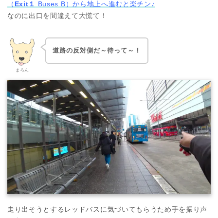
（
Exit１
Buses B）から地上へ進むと楽チン♪
なのに出口を間違えて大慌て！
道路の反対側だ～待って～！
まろん
走り出そうとするレッドバスに気づいてもらうため手を振り声